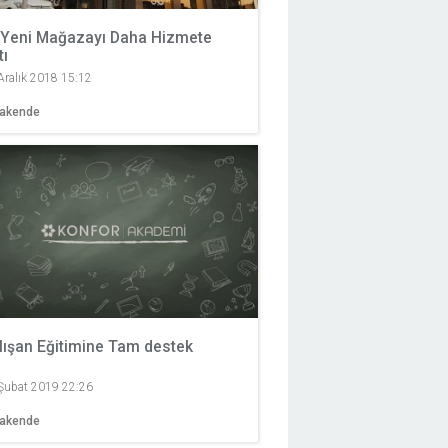
i Yeni Mağazayı Daha Hizmete
tı
Aralık 2018 15:12
rakende
lışan Eğitimine Tam destek
Şubat 2019 22:26
rakende