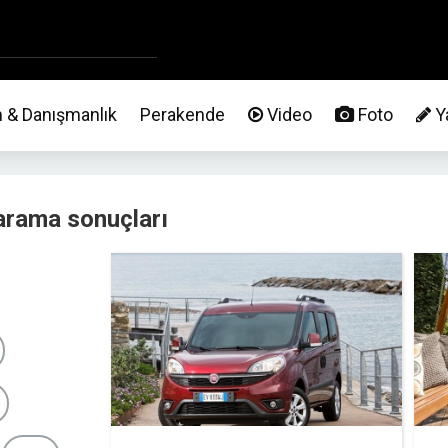
m & Danışmanlık
Perakende
Video
Foto
Ya
 arama sonuçları