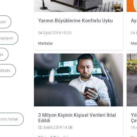
Yarının Büyüklerine Konforlu Uyku
Ay
ven
04 Eylül 2019 15:20
24 
Kapişon
Markalar
Mar
ğa
akkabı
3 Milyon Kişinin Kişisel Verileri İhlal
Yı
rmis Yatak
Edildi
Çe
02 Aralık 2019 14:08
16 