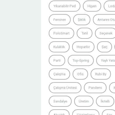
Yıkanabilir Ped
Hijyen
Lod
Feminen
Şıklık
Antares Ot
PoloSmart
Tatil
Seçenek
Kulaklık
Hoparlör
Şarj
Parti
Top-Spring
Yaylı Yat
Çalışma
Ofis
Rubi By
Çalışma Ünitesi
Pandemi
Sandalye
Üretim
İkitelli
Akustik
Çözümleme
Ses