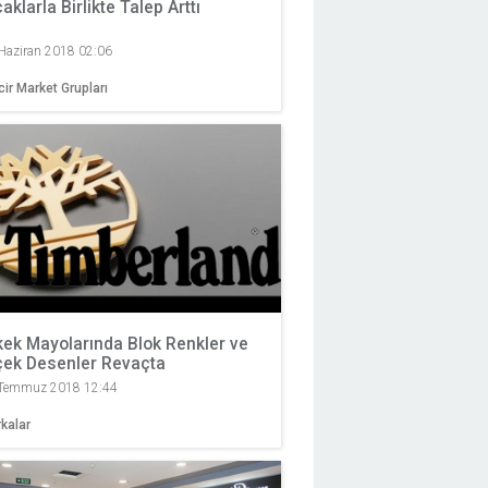
caklarla Birlikte Talep Arttı
Haziran 2018 02:06
cir Market Grupları
kek Mayolarında Blok Renkler ve
çek Desenler Revaçta
Temmuz 2018 12:44
kalar