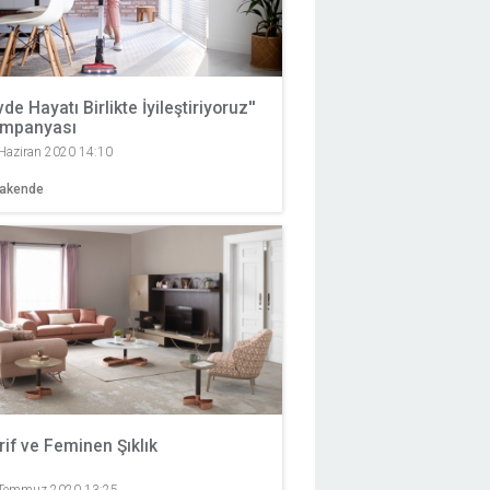
vde Hayatı Birlikte İyileştiriyoruz''
mpanyası
Haziran 2020 14:10
rakende
rif ve Feminen Şıklık
Temmuz 2020 13:25