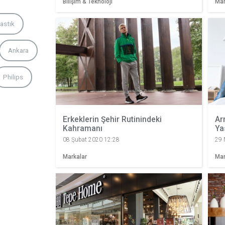
Bilişim & Teknoloji
Mar
astık
Ankara
Philips
Erkeklerin Şehir Rutinindeki
Ar
Kahramanı
Ya
08 Şubat 2020 12:28
29 
Markalar
Mar