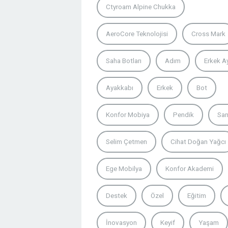
Ctyroam Alpine Chukka
AeroCore Teknolojisi
Cross Mark
Saha Botları
Adım
Erkek A
Ayakkabı
Erkek
Bot
Konfor Mobiya
Pendik
San
Selim Çetmen
Cihat Doğan Yağcı
Ege Mobilya
Konfor Akademi
Destek
Özel
Eğitim
İnovasyon
Keyif
Yaşam