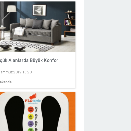
çük Alanlarda Büyük Konfor
Temmuz 2019 15:20
rakende