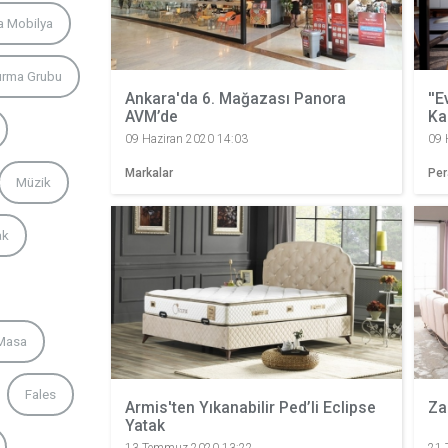
a Mobilya
urma Grubu
Ankara'da 6. Mağazası Panora
''E
AVM’de
Ka
09 Haziran 2020 14:03
09 
Markalar
Pe
Müzik
ak
Masa
Fales
Armis'ten Yıkanabilir Ped’li Eclipse
Za
Yatak
13 Temmuz 2020 13:22
21 