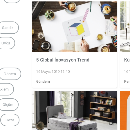
Sandık
Uyku
5 Global İnovasyon Trendi
Kü
16 Mayıs 2019 12:40
16 
Dönem
Gündem
Pe
Eklem
Ölçüm
Ceza