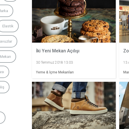
arka
Elastik
avuzlar
İki Yeni Mekan Açılışı
Zo
Mekan
30 Temmuz 2018 13:03
13 
ası
Yeme & İçme Mekanları
Mar
lış
d