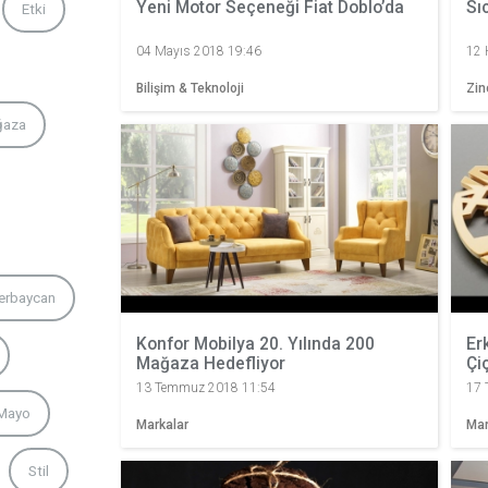
Yeni Motor Seçeneği Fiat Doblo’da
Sı
Etki
04 Mayıs 2018 19:46
12 
Bilişim & Teknoloji
Zin
ğaza
erbaycan
Konfor Mobilya 20. Yılında 200
Er
Mağaza Hedefliyor
Çi
13 Temmuz 2018 11:54
17 
 Mayo
Markalar
Mar
Stil