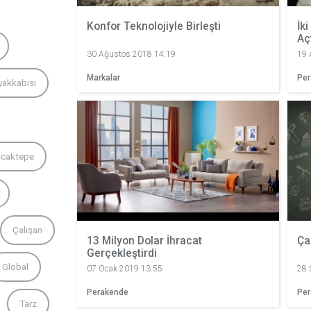
Konfor Teknolojiyle Birleşti
İk
Aç
30 Ağustos 2018 14:19
19 
Markalar
Pe
yakkabısı
caktepe
Çalışan
13 Milyon Dolar İhracat
Ça
Gerçekleştirdi
Global
07 Ocak 2019 13:55
28 
Perakende
Pe
Tarz