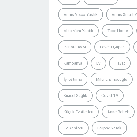
Armis Visco Yastık
Armis Smart Y
Aleo Vera Yastık
Tepe Home
Panora AVM
Levent Çapan
Kampanya
Ev
Hayat
İyileştirme
Milena Elmasoğlu
Kişisel Sağlık
Covid-19
Küçük Ev Aletleri
Anne-Bebek
Ev Konforu
Eclipse Yatak