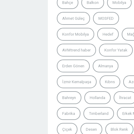
Bahçe
Balkon
Mobilya
Ahmet Güleç
MOSFED
Konfor Mobilya
Hedef
Ma
AVMtrend haber
Konfor Yatak
Erden Gönen
Almanya
İzmir Kemalpaşa
Kıbrıs
Az
Bahreyn
Hollanda
İhracat
Fabrika
Tımberland
Erkek
Çiçek
Desen
Blok Renk