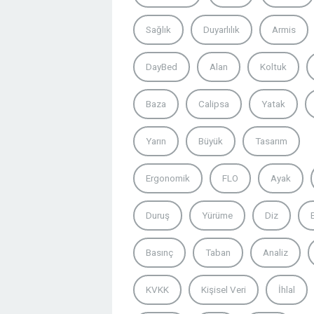
Sağlık
Duyarlılık
Armis
DayBed
Alan
Koltuk
Baza
Calipsa
Yatak
Yarın
Büyük
Tasarım
Ergonomik
FLO
Ayak
Duruş
Yürüme
Diz
Basınç
Taban
Analiz
KVKK
Kişisel Veri
İhlal