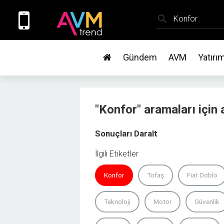
search
Gündem
AVM
Yatırı
"Konfor" aramaları için
Sonuçları Daralt
İlgili Etiketler
Konfor
Tofaş
Fiat Doblo
Teknoloji
Motor
Güvenlik