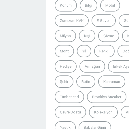
Konum
Bilgi
Mobil
Zumizum KVK
E-Güven
Gü
Milyon
Kişi
Çizme
Mont
Yıl
Renkli
Do
Hediye
Armağan
Erkek Ay
Şehir
Rutin
Kahraman
Timberlend
Brooklyn Sneaker
Çevre Dostu
Koleksiyon
A
Yastık
Babalar Günü