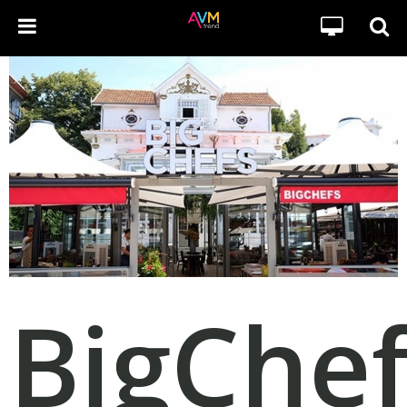
BigChef