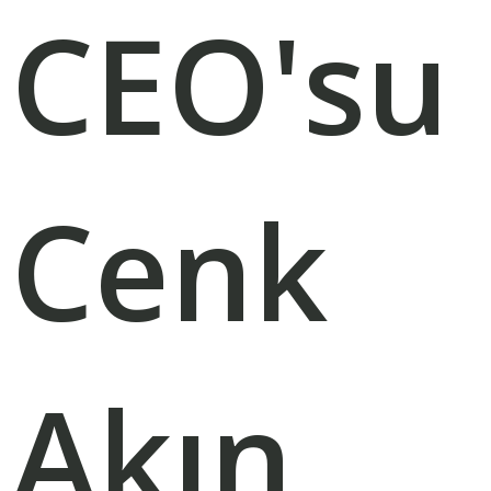
CEO'su
Cenk
Akın