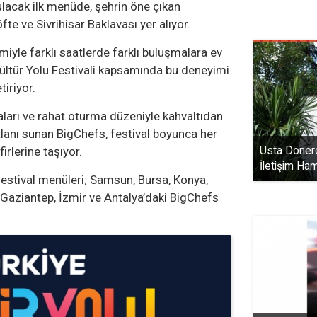
lacak ilk menüde, şehrin öne çıkan
te ve Sivrihisar Baklavası yer alıyor.
yle farklı saatlerde farklı buluşmalara ev
Kültür Yolu Festivali kapsamında bu deneyimi
tiriyor.
saları ve rahat oturma düzeniyle kahvaltıdan
lanı sunan BigChefs, festival boyunca her
Usta Dönerc
irlerine taşıyor.
İletişim Ha
festival menüleri; Samsun, Bursa, Konya,
 Gaziantep, İzmir ve Antalya’daki BigChefs