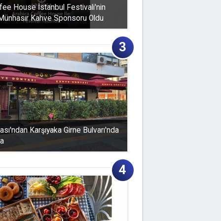
fee House İstanbul Festivali'nin
 Münhasır Kahve Sponsoru Oldu
sı'ndan Karşıyaka Girne Bulvarı'nda
a