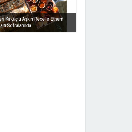
eri Kırküç'ü Aşkın Reçelle Ethem
ltı Sofralarında