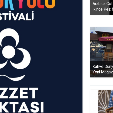
Arabica Cof
İkince Kez
Kahve Dünya
Yeni Mağaz