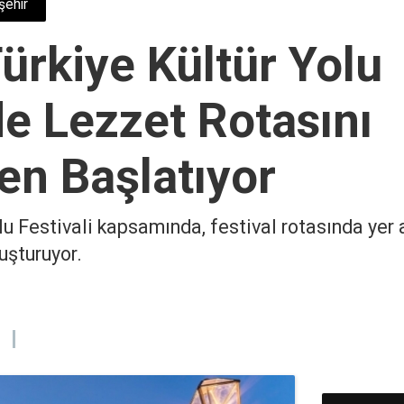
şehir
ürkiye Kültür Yolu
de Lezzet Rotasını
den Başlatıyor
lu Festivali kapsamında, festival rotasında yer 
luşturuyor.