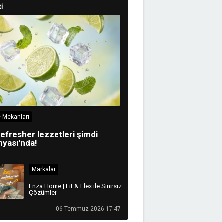
İ
 Mekanları
efresher lezzetleri şimdi
yası'nda!
Markalar
Enza Home | Fit & Flex ile Sınırsız
Çözümler
06 Temmuz 2026 17:47