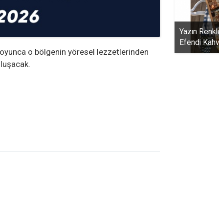
Yazın Renkl
Efendi Kahva
ri boyunca o bölgenin yöresel lezzetlerinden
uluşacak.