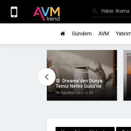
search
Gündem
AVM
Yatırı
chevron_left
format_align_justify
Dreame'den Dünya
Temiz Nefes Günü'ne
Temiz Hava Vurgusu
06 Ağustos 2026 15:33