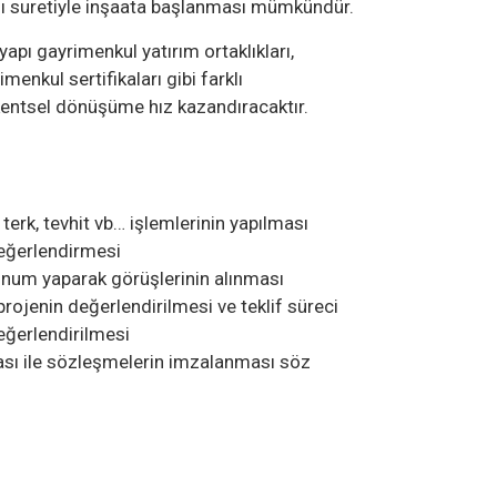
ı suretiyle inşaata başlanması mümkündür.
tyapı gayrimenkul yatırım ortaklıkları,
menkul sertifikaları gibi farklı
kentsel dönüşüme hız kazandıracaktır.
terk, tevhit vb… işlemlerinin yapılması
eğerlendirmesi
unum yaparak görüşlerinin alınması
 projenin değerlendirilmesi ve teklif süreci
 değerlendirilmesi
ması ile sözleşmelerin imzalanması söz