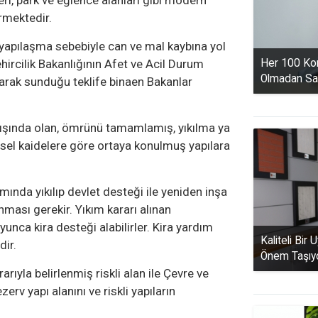
eri, park ve eğlence alanları gibi modern
ermektedir.
i yapılaşma sebebiyle can ve mal kaybına yol
Her 100 Kon
hircilik Bakanlığının Afet ve Acil Durum
Olmadan Sat
arak sunduğu teklife binaen Bakanlar
da dışında olan, ömrünü tamamlamış, yıkılma ya
msel kaidelere göre ortaya konulmuş yapılara
ında yıkılıp devlet desteği ile yeniden inşa
unması gerekir. Yıkım kararı alınan
unca kira desteği alabilirler. Kira yardım
Kaliteli Bir 
dir.
Önem Taşıy
rıyla belirlenmiş riskli alan ile Çevre ve
zerv yapı alanını ve riskli yapıların