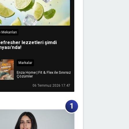
 Mekanları
efresher lezzetleri şimdi
yası'nda!
Markalar
Enza Home | Fit & Flex ile Sınırsız
Çözümler
06 Temmuz 2026 17:47