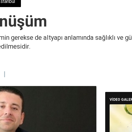
İstanbul
önüşüm
in gerekse de altyapı anlamında sağlıklı ve güv
dilmesidir.
VİDEO GALER