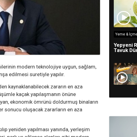
Yeme & İçme
Yepyeni R
Tavuk Dün
 yenilerinin modern teknolojiye uygun, sağlam,
şa edilmesi suretiyle yapılır.
den kaynaklanabilecek zararın en aza
nüşümle kaçak yapılaşmanın önüne
ayan, ekonomik ömrünü doldurmuş binaların
ler sonucu oluşacak zararların en aza
kılıp yeniden yapılması yanında, yerleşim