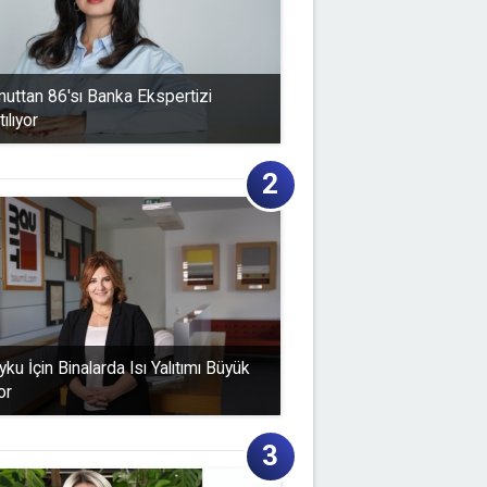
uttan 86'sı Banka Ekspertizi
ılıyor
Uyku İçin Binalarda Isı Yalıtımı Büyük
or