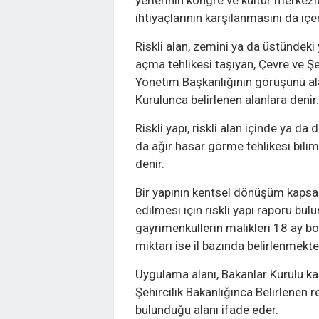
yerlerinin kongre ve kültür merkezl
ihtiyaçlarının karşılanmasını da iç
Riskli alan, zemini ya da üstündek
açma tehlikesi taşıyan, Çevre ve Şe
Yönetim Başkanlığının görüşünü al
Kurulunca belirlenen alanlara denir.
Riskli yapı, riskli alan içinde ya 
da ağır hasar görme tehlikesi bili
denir.
Bir yapının kentsel dönüşüm kapsam
edilmesi için riskli yapı raporu bul
gayrimenkullerin malikleri 18 ay boy
miktarı ise il bazında belirlenmekte
Uygulama alanı, Bakanlar Kurulu kara
Şehircilik Bakanlığınca Belirlenen re
bulunduğu alanı ifade eder.