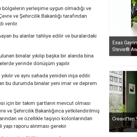
bölgelerin yerleşime uygun olmadığı ve
 Çevre ve Şehircilik Bakanlığı tarafından
 verilir.
an bu alanlar tahliye edilir ve buralardaki
Esas Gayrim
Stevie® Awa
unan binalar yıkılıp başka bir alanda bina
elerde yerinde dönüşüm yapılır.
 yıkılır ve aynı sahada yeniden inşa edilir.
an bu durumda binalar yeni imar ve deprem
 için bir takım şartların mevcut olması
e ve Şehircilik Bakanlığınca yetkilendirilmiş
larından ve özellikle taşıyıcı kolonlarından
Creavit'ten 
li yapı raporu alınması gerekir.