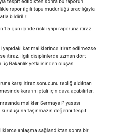
yla tespit edildikten sonra bu raporun
le rapor ilgili tapu müdürlüğü aracılığıyla
la bildirilir.
in 15 gün içinde riskli yapı raporuna itiraz
kli yapıdaki kat maliklerince itiraz edilmezse
se itiraz, ilgili disiplinlerde uzman dört
 üç Bakanlık yetkilisinden oluşan
poruna karşı itiraz sonucunu tebliğ aldıktan
esinde kararın iptali için dava açabilirler.
onrasında malikler Sermaye Piyasası
 kuruluşuna taşınmazın değerini tespit
iklerce anlaşma sağlandıktan sonra bir