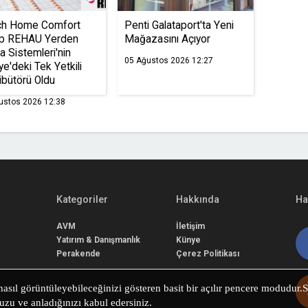
ch Home Comfort
Penti Galataport'ta Yeni
p REHAU Yerden
Mağazasını Açıyor
a Sistemleri'nin
05 Ağustos 2026 12:27
ye'deki Tek Yetkili
ibütörü Oldu
ustos 2026 12:38
Kategoriler
Hakkında
Ha
AVM
İletişim
Yatırım & Danışmanlık
Künye
Perakende
Çerez Politikası
nasıl görüntüleyebileceğinizi gösteren basit bir açılır pencere modudur.
u ve anladığınızı kabul edersiniz.