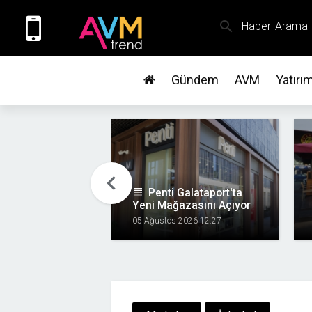
search
Gündem
AVM
Yatırı
chevron_left
format_align_justify
Penti Galataport'ta
Yeni Mağazasını Açıyor
05 Ağustos 2026 12:27