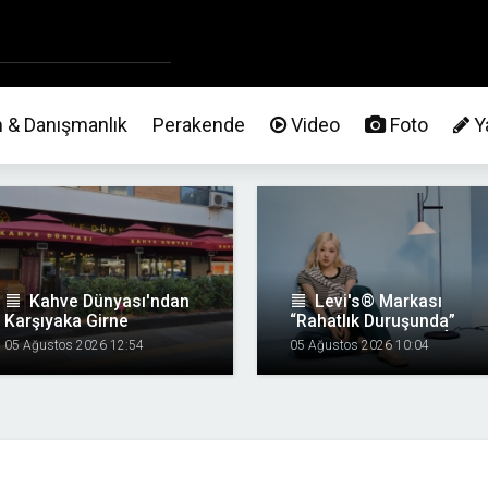
m & Danışmanlık
Perakende
Video
Foto
Ya
format_align_justify
Kahve Dünyası'ndan
format_align_justify
Levi's® Markası
Karşıyaka Girne
“Rahatlık Duruşunda”
Bulvarı'nda Yeni Mağaza
Kampanyasını ROSÉ ve
05 Ağustos 2026 12:54
05 Ağustos 2026 10:04
Shai Gilgeous-Alexander
İle Hayata Geçiriyor