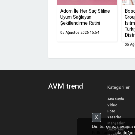
Adorn İle Her Saç Stiline
Bos
Uyum Sağlayan
Grou
Şekillendirme Rutini
Isıtm
Türki
05 Ağustos 2026 15:54
Distr
05 Ağ
AVM trend
Kategoriler
Ana Sayfa
Video
Foto
X
Yazarlar
Manşetler
Bu, bir çerez mesajını 
Gazeteler
Politikamızı
okuduğunuz