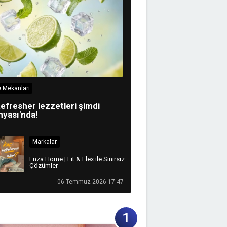
 Mekanları
efresher lezzetleri şimdi
yası'nda!
Markalar
Enza Home | Fit & Flex ile Sınırsız
Çözümler
06 Temmuz 2026 17:47