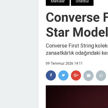
Markalar
İstanbul
Converse F
Star Model
Converse First String kole
zanaatkârlık odağındaki keşf
09 Temmuz 2026 14:11