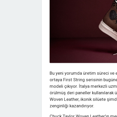
Bu yeni yorumda üretim süreci ve e
ortaya First String serisinin bugün
modeli çıkıyor. İtalya merkezli uzm
örülmüş deri paneller kullanılarak ü
Woven Leather, ikonik silüete şim
zenginliği kazandırıyor.
Chuck Taylor Woven Leather'ın merk