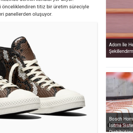
i önceliklendiren titiz bir üretim süreciyle
eri panellerden oluşuyor.
Adorn İle H
Şekillendirm
Bosch Hom
Isıtma Siste
Distribütörü