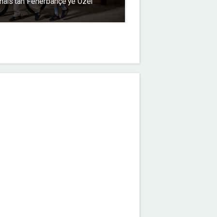
inals'tan Fenerbahçe'ye Özel