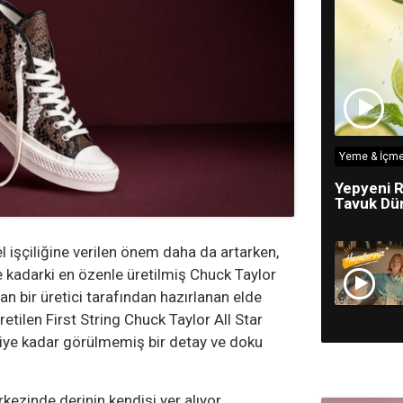
Yeme & İçme
Yepyeni R
Tavuk Dün
l işçiliğine verilen önem daha da artarken,
e kadarki en özenle üretilmiş Chuck Taylor
an bir üretici tarafından hazırlanan elde
retilen First String Chuck Taylor All Star
diye kadar görülmemiş bir detay ve doku
ezinde derinin kendisi yer alıyor.