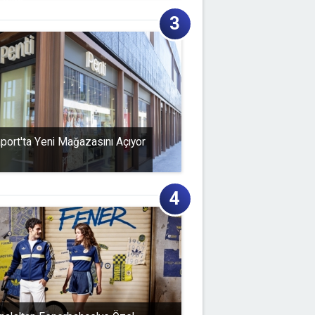
aport'ta Yeni Mağazasını Açıyor