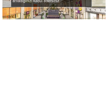
anladığınızı kabul edersiniz.
Sbarro® NTS
Danışmanlık