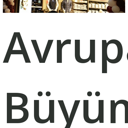
Avrup
Büyü