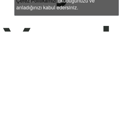
Çerez Politikamızı
okuduğunuzu ve
anladığınızı kabul edersiniz.
Yapıl
Deva