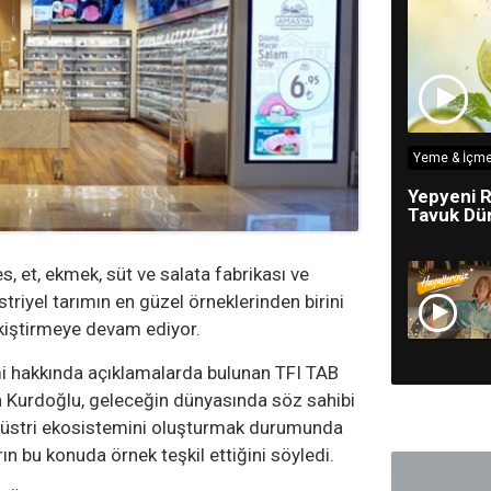
Yeme & İçme
Yepyeni R
Tavuk Dün
es, et, ekmek, süt ve salata fabrikası ve
triyel tarımın en güzel örneklerinden birini
kiştirmeye devam ediyor.
mi hakkında açıklamalarda bulunan TFI TAB
 Kurdoğlu, geleceğin dünyasında söz sahibi
ndüstri ekosistemini oluşturmak durumunda
ın bu konuda örnek teşkil ettiğini söyledi.