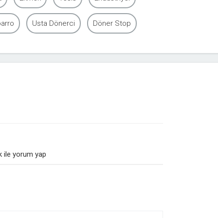
arro
Usta Dönerci
Döner Stop
 ile yorum yap