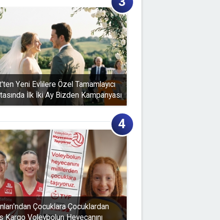
'ten Yeni Evlilere Özel Tamamlayıcı
rtasında İlk İki Ay Bizden Kampanyası
anları'ndan Çocuklara Çocuklardan
s Kargo Voleybolun Heyecanını