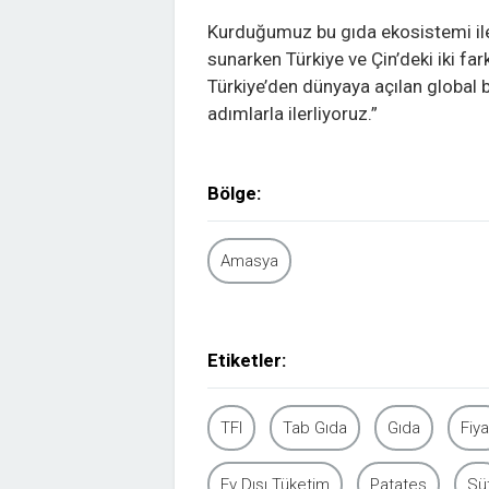
Kurduğumuz bu gıda ekosistemi ile
sunarken Türkiye ve Çin’deki iki fa
Türkiye’den dünyaya açılan global
adımlarla ilerliyoruz.”
Bölge:
Amasya
Etiketler:
TFI
Tab Gıda
Gıda
Fiya
Ev Dışı Tüketim
Patates
Sü