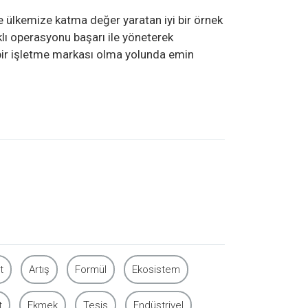
 ülkemize katma değer yaratan iyi bir örnek
rklı operasyonu başarı ile yöneterek
 bir işletme markası olma yolunda emin
t
Artış
Formül
Ekosistem
t
Ekmek
Tesis
Endüstriyel