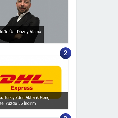
tik'te Üst Düzey Atama
s Türkiye'den Akbank Genç
zel Yüzde 55 İndirim