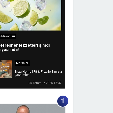
 Mekanları
efresher lezzetleri şimdi
yası'nda!
Markalar
Enza Home | Fit & Flex ile Sınırsız
Çözümler
06 Temmuz 2026 17:47