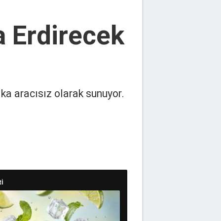
a Erdirecek
lka aracısız olarak sunuyor.
İ