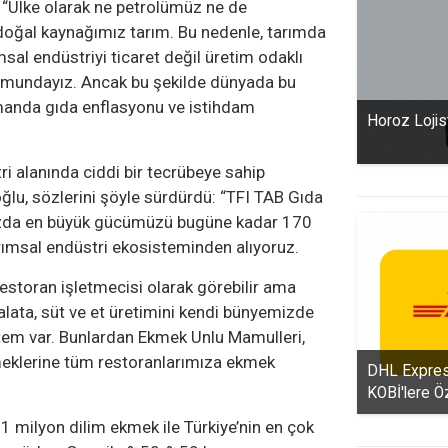
 “Ülke olarak ne petrolümüz ne de
doğal kaynağımız tarım. Bu nedenle, tarımda
sal endüstriyi ticaret değil üretim odaklı
umundayız. Ancak bu şekilde dünyada bu
amanda gıda enflasyonu ve istihdam
Horoz Lojis
i alanında ciddi bir tecrübeye sahip
oğlu, sözlerini şöyle sürdürdü: “TFI TAB Gıda
mızda en büyük gücümüzü bugüne kadar 170
arımsal endüstri ekosisteminden alıyoruz.
 restoran işletmecisi olarak görebilir ama
lata, süt ve et üretimini kendi bünyemizde
em var. Bunlardan Ekmek Unlu Mamulleri,
klerine tüm restoranlarımıza ekmek
DHL Expres
KOBİ'lere Ö
1 milyon dilim ekmek ile Türkiye’nin en çok