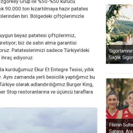
. Özgörkey Grup ile %50-%50 kurucu
llık 90.000 ton kızartılmaya hazır patates
ilerinden biri. Bölgedeki çiftçilerimizle
uygun beyaz patatesi çiftçilerimiz,
retiyor; biz de satın alma garantisi
ruz. Patateslerimizi sadece Türkiye’deki
Sigortamnet
 ihraç ediyoruz.
Sağlık Sigo
a kurduğumuz Ekur Et Entegre Tesisi, yıllık
r. Aynı zamanda yerli besicilik yaptığımız bu
Türkiye olarak adlandırdığımız Burger King,
ner Stop restoranlarına ve üçüncü taraflara
Filenin Sult
Sahaya: Ara