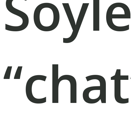
Söyl
“chat