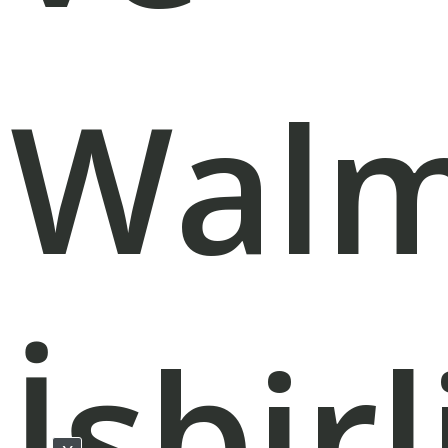
Walm
İşbirl