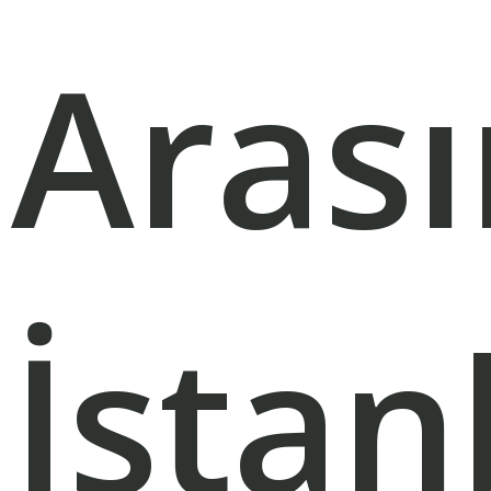
Aras
İstan