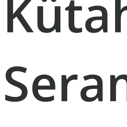
Küta
Sera