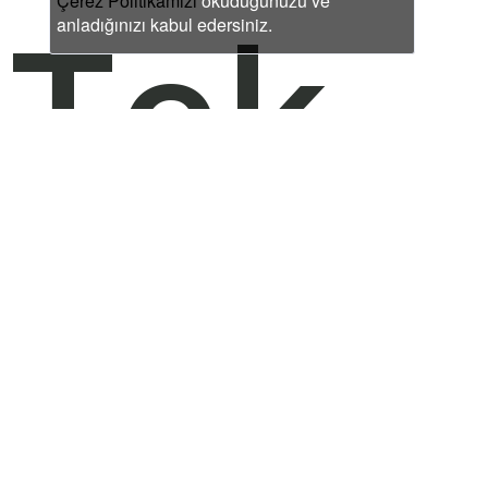
Tek
Çerez Politikamızı
okuduğunuzu ve
anladığınızı kabul edersiniz.
Masa