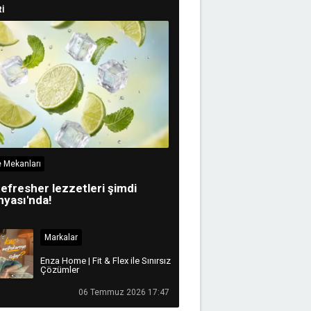
İ
 Mekanları
efresher lezzetleri şimdi
yası'nda!
Markalar
Enza Home | Fit & Flex ile Sınırsız
Çözümler
06 Temmuz 2026 17:47