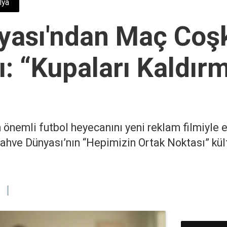
lya
yası'ndan Maç Coş
ı: “Kupaları Kaldı
önemli futbol heyecanını yeni reklam filmiyle ek
Kahve Dünyası’nın “Hepimizin Ortak Noktası” kül