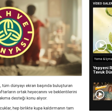
VİDEO GALER
Yeme & İçme
Yepyeni R
Tavuk Dün
i, tüm dünyayı ekran başında buluşturan
tarların ortak heyecanını ve beklentilerini
 takıma desteği konu alıyor.
cuklar, hep birlikte kupa kaldırmanın tam