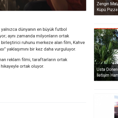
Zengin Mal
Küpü Pizza
e yalnızca dünyanın en büyük futbol
yor; aynı zamanda milyonların ortak
birleştirici ruhunu merkeze alan film, Kahve
sı” yaklaşımını bir kez daha vurguluyor.
n reklam filmi, taraftarların ortak
hikayeyle ortak oluyor.
Usta Dönerc
İletişim Ha