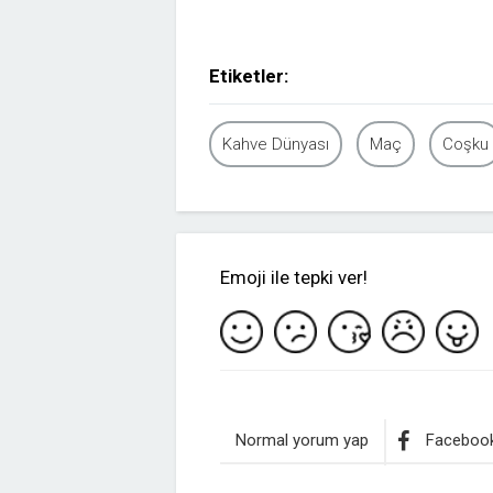
Etiketler:
Kahve Dünyası
Maç
Coşku
Emoji ile tepki ver!
Normal yorum yap
Facebook