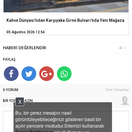
Kahve Dünyası'ndan Karşıyaka Girne Bulvarı'nda Yeni Mağaza
05 Ağustos 2026 12:54
HABERİ DEĞERLENDİR
0
PAYLAŞ
0 YORUM
Tüm Yorumlar
X
BİR YORUM YAZIN
Bu, bir çerez mesajını nasıl
görüntüleyebileceğinizi gösteren basit bir
açılır pencere modudur.Sitemizi kullanarak