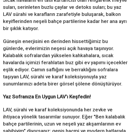
suları, serinleten buzlu çaylar ve detoks suları; bu yaz
LAV sürahi ve karafların zarafetiyle buluşarak, balkon
keyiflerinden neşeli bahçe partilerine kadar her ana ayrı
bir şıklık katıyor.
Güneşin enerjisini en derinden hissettiğimiz bu
günlerde, evlerimizin neşesi açık havaya taşınıyor.
Kalabalık sofralardan yükselen kahkahalara, sıcak
havalarda içimizi ferahlatan buz gibi ev yapımı içecekler
eşlik ediyor. Camın saflığını ve berraklığını sofralara
taşıyan LAV, sürahi ve karaf koleksiyonuyla yaz
sunumlarınızı adeta birer görsel şölene dönüştürüyor.
Yaz Sofranıza En Uygun LAV’ı Keşfedin!
LAV, sürahi ve karaf koleksiyonunda her zevke ve
ihtiyaca yönelik tasarımlar sunuyor. Eğer "Ben kalabalık
bahçe partilerinin, uzun ve neşeli yaz akşamlarının ev
sahibiyim" diyorsanız; geniş hacmi ve modern hatlarıyla