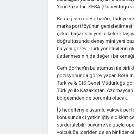
Yeni Pazarlar: SESA (Güneydoğu v
Bu değişim ile Borhan’ın, Türkiye v
marka portföyünün genişletilmesi v
çekici başarısını yeni ülkelere taş
doğrultusunda deneyimini yeni paz
bu yeni görevi, Türk yöneticilerin 
üstlenmesinin de değerli bir örneği
Cem Borhan’ın bu ataması ile birlik
pozisyonunda görev yapan Bora İnc
Türkiye & CIS Genel Müdürlüğü görev
Türkiye ile Kazakistan, Azerbayca
bölgesinden de sorumlu olacak.
İş hedefleriyle uyumlu yüksek perf
konusundak i yetkinliğiyle dikkat ç
sürdürülebilir büyüme ve güçlü op
yolculuğa içeriden gelen bir lider 