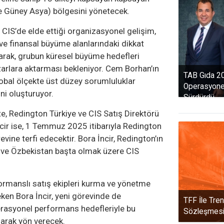
e Güney Asya) bölgesini yönetecek.
e CIS’de elde ettiği organizasyonel gelişim,
e finansal büyüme alanlarındaki dikkat
ıyarak, grubun küresel büyüme hedefleri
arlara aktarması bekleniyor. Cem Borhan’ın
TAB Gıda 202
global ölçekte üst düzey sorumluluklar
Operasyone
ni oluşturuyor.
Sürdürdü
te, Redington Türkiye ve CIS Satış Direktörü
ir ise, 1 Temmuz 2025 itibarıyla Redington
ine terfi edecektir. Bora İncir, Redington’ın
n ve Özbekistan başta olmak üzere CIS
ormanslı satış ekipleri kurma ve yönetme
eken Bora İncir, yeni görevinde de
TFF İle Tre
erasyonel performans hedefleriyle bu
Sözleşmesi İ
olarak yön verecek.