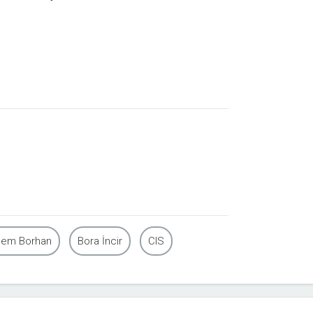
em Borhan
Bora İncir
CIS