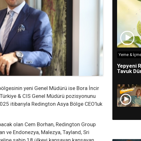
Yeme & İçme
Yepyeni R
Tavuk Dün
bölgesinin yeni Genel Müdürü ise Bora İncir
 Türkiye & CIS Genel Müdürü pozisyonunu
5 itibarıyla Redington Asya Bölge CEO’luk
apacak olan Cem Borhan, Redington Group
lan ve Endonezya, Malezya, Tayland, Sri
eline sahip 18 ülkeyi kapsayan kapsayan