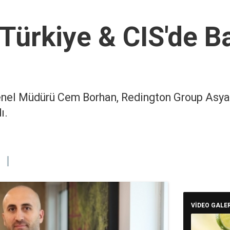
Türkiye & CIS'de B
enel Müdürü Cem Borhan, Redington Group Asya
ı.
VİDEO GALER