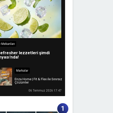
 Mekanları
efresher lezzetleri şimdi
yası'nda!
Markalar
Enza Home | Fit & Flex ile Sınırsız
Çözümler
06 Temmuz 2026 17:47