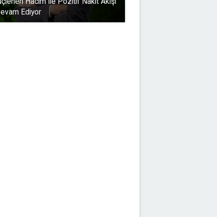
üçlenen Hacim İle Pozitif Nakit Akışı
evam Ediyor