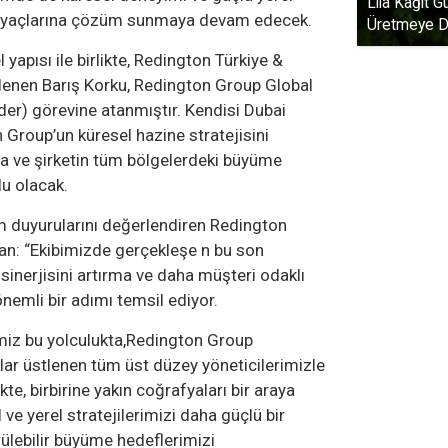
Lila Kağıt G
htiyaçlarına çözüm sunmaya devam edecek.
Üretmeye D
apısı ile birlikte, Redington Türkiye &
stlenen Barış Korku, Redington Group Global
der) görevine atanmıştır. Kendisi Dubai
 Group’un küresel hazine stratejisini
rma ve şirketin tüm bölgelerdeki büyüme
u olacak.
 duyurularını değerlendiren Redington
an: “Ekibimizde gerçekleşe n bu son
 sinerjisini artırma ve daha müşteri odaklı
nemli bir adımı temsil ediyor.
imiz bu yolculukta,Redington Group
ar üstlenen tüm üst düzey yöneticilerimizle
te, birbirine yakın coğrafyaları bir araya
 ve yerel stratejilerimizi daha güçlü bir
ülebilir büyüme hedeflerimizi