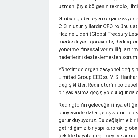
uzmanlığıyla bölgenin teknoloji i
Grubun globalleşen organizasyonel y
CIS’in uzun yıllardır CFO rolünü ü
Hazine Lideri (Global Treasury Lea
merkezli yeni görevinde, Redington
yönetme, finansal verimliliği artı
hedeflerini desteklemekten soruml
Yönetimde organizasyonel değişim
Limited Group CEO’su V. S. Harihar
değişiklikler, Redington’ın bölgesel
bir yaklaşıma geçiş yolculuğunda ö
Redington’ın geleceğini inşa ettiğ
bünyesinde daha geniş sorumlulukl
gurur duyuyoruz. Bu değişimle birlik
getirdiğimiz bir yapı kurarak, global
şekilde hayata geçirmeyi ve sürdür