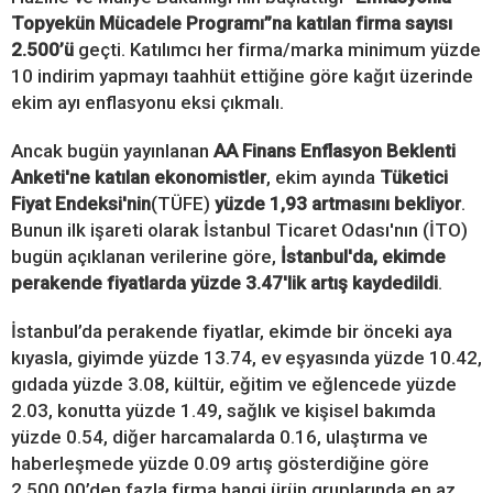
Topyekün Mücadele Programı”na katılan firma sayısı
2.500’ü
geçti. Katılımcı her firma/marka minimum yüzde
10 indirim yapmayı taahhüt ettiğine göre kağıt üzerinde
ekim ayı enflasyonu eksi çıkmalı.
Ancak bugün yayınlanan
AA Finans Enflasyon Beklenti
Anketi'ne katılan ekonomistler
, ekim ayında
Tüketici
Fiyat Endeksi'nin
(TÜFE)
yüzde 1,93 artmasını bekliyor
.
Bunun ilk işareti olarak
İstanbul Ticaret Odası'nın (İTO)
bugün açıklanan verilerine göre,
İstanbul'da, ekimde
perakende fiyatlarda yüzde 3.47'lik artış kaydedildi
.
İstanbul’da perakende fiyatlar, ekimde bir önceki aya
kıyasla, giyimde yüzde 13.74, ev eşyasında yüzde 10.42,
gıdada yüzde 3.08, kültür, eğitim ve eğlencede yüzde
2.03, konutta yüzde 1.49, sağlık ve kişisel bakımda
yüzde 0.54, diğer harcamalarda 0.16, ulaştırma ve
haberleşmede yüzde 0.09 artış gösterdiğine göre
2.500,00’den fazla firma hangi ürün gruplarında en az