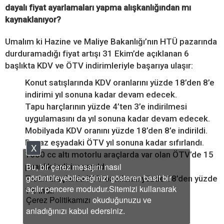
dayalı fiyat ayarlamaları yapma alışkanlığından mı
kaynaklanıyor?
Umalım ki Hazine ve Maliye Bakanlığı’nın HTÜ pazarında
durduramadığı fiyat artışı 31 Ekim’de açıklanan 6
başlıkta KDV ve ÖTV indirimleriyle başarıya ulaşır:
Konut satışlarında KDV oranlarını yüzde 18’den 8’e
indirimi yıl sonuna kadar devam edecek.
Tapu harçlarının yüzde 4’ten 3’e indirilmesi
uygulamasını da yıl sonuna kadar devam edecek.
Mobilyada KDV oranını yüzde 18’den 8’e indirildi.
Beyaz eşyadaki ÖTV yıl sonuna kadar sıfırlandı.
X
1600 cc altı motorlu araçlarda var olan ÖTV’de 15
Bu, bir çerez mesajını nasıl
puanlık indirim yapıldı.
görüntüleyebileceğinizi gösteren basit bir
Ticari araçlarda KDV oranlarını yüzde 18’den yüzde
açılır pencere modudur.Sitemizi kullanarak
1’e indi.
Çerez Politikamızı
okuduğunuzu ve
anladığınızı kabul edersiniz.