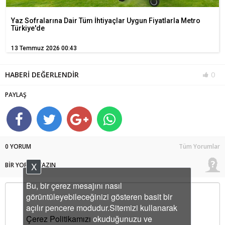
Yaz Sofralarına Dair Tüm İhtiyaçlar Uygun Fiyatlarla Metro
Türkiye'de
13 Temmuz 2026 00:43
HABERİ DEĞERLENDİR
0
PAYLAŞ
0 YORUM
Tüm Yorumlar
X
BİR YORUM YAZIN
Bu, bir çerez mesajını nasıl
görüntüleyebileceğinizi gösteren basit bir
açılır pencere modudur.Sitemizi kullanarak
Çerez Politikamızı
okuduğunuzu ve