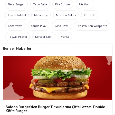
Nera Burger
Taco Baila
Kila Burger
Pıtı Mantı
Leyna Falafel
Mezepoly
Mochita Cakes
Köfte 33
Kanattown
Yanda Pilav
Gina Bowl
Fresh’n Zen Wrapetito
Tosyalı Pilavcı
Köfteci Basri
Marka
Benzer Haberler
Saloon Burger’den Burger Tutkunlarına Çifte Lezzet: Double
Köfte Burger