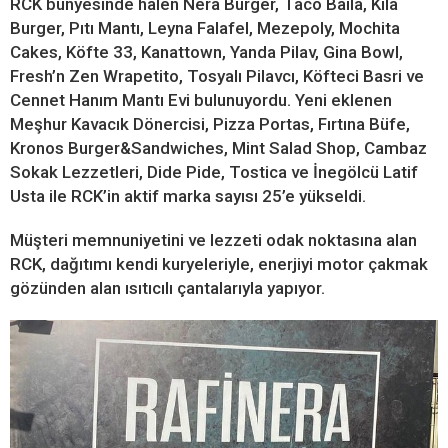
RCK bünyesinde halen Nera Burger, Taco Baila, Kila
Burger, Pıtı Mantı, Leyna Falafel, Mezepoly, Mochita
Cakes, Köfte 33, Kanattown, Yanda Pilav, Gina Bowl,
Fresh’n Zen Wrapetito, Tosyalı Pilavcı, Köfteci Basri ve
Cennet Hanım Mantı Evi bulunuyordu. Yeni eklenen
Meşhur Kavacık Dönercisi, Pizza Portas, Fırtına Büfe,
Kronos Burger&Sandwiches, Mint Salad Shop, Cambaz
Sokak Lezzetleri, Dide Pide, Tostica ve İnegölcü Latif
Usta ile RCK’in aktif marka sayısı 25’e yükseldi.
Müşteri memnuniyetini ve lezzeti odak noktasına alan
RCK, dağıtımı kendi kuryeleriyle, enerjiyi motor çakmak
gözünden alan ısıtıcılı çantalarıyla yapıyor.