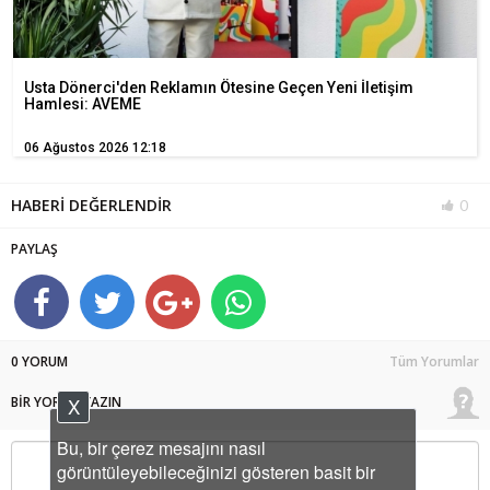
Usta Dönerci'den Reklamın Ötesine Geçen Yeni İletişim
Hamlesi: AVEME
06 Ağustos 2026 12:18
HABERİ DEĞERLENDİR
0
PAYLAŞ
0 YORUM
Tüm Yorumlar
BİR YORUM YAZIN
X
Bu, bir çerez mesajını nasıl
görüntüleyebileceğinizi gösteren basit bir