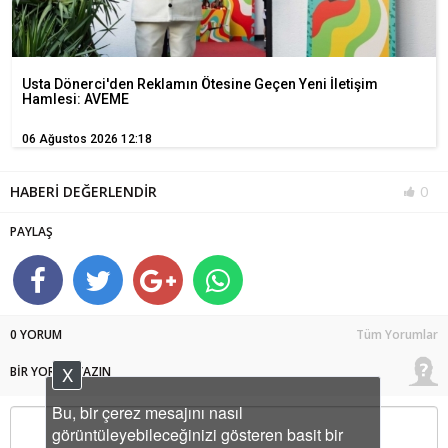
Usta Dönerci'den Reklamın Ötesine Geçen Yeni İletişim
Hamlesi: AVEME
06 Ağustos 2026 12:18
HABERİ DEĞERLENDİR
0
PAYLAŞ
0 YORUM
Tüm Yorumlar
X
BİR YORUM YAZIN
Bu, bir çerez mesajını nasıl
görüntüleyebileceğinizi gösteren basit bir