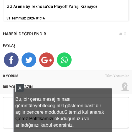
GG Arena by Teknosa'da Playoff Yarışı Kızışıyor
31 Temmuz 2026 01:16
HABERİ DEĞERLENDİR
0
PAYLAŞ
0 YORUM
Tüm Yorumlar
X
BİR YORUM YAZIN
Bu, bir çerez mesajını nasıl
görüntüleyebileceğinizi gösteren basit bir
açılır pencere modudur.Sitemizi kullanarak
Çerez Politikamızı
okuduğunuzu ve
anladığınızı kabul edersiniz.