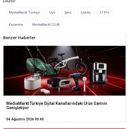
Etiketler
MediaMarkt Türkiye
Üye
Şans
Çekiliş
17 Pro
Kazanma
MediaMarkt CLUB
Benzer Haberler
MediaMarkt Türkiye Dijital Kanallarındaki Ürün Gamını
Genişletiyor
04 Ağustos 2026 00:40