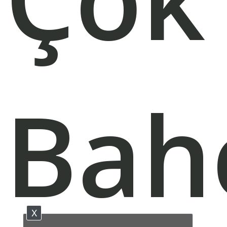
Bah
X