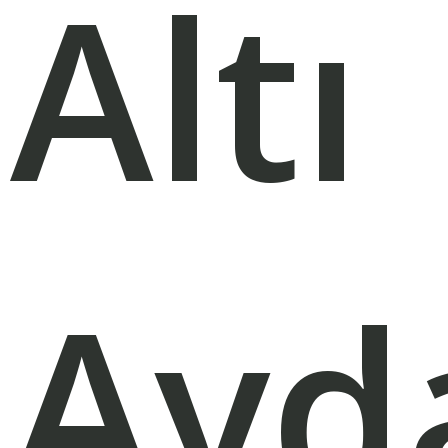
Altı
Ayd