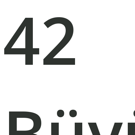
42
Büy