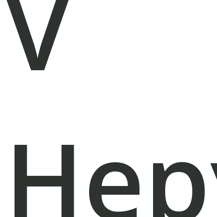
V
Hep