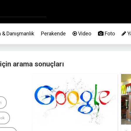
m & Danışmanlık
Perakende
Video
Foto
Ya
için arama sonuçları
n
ook