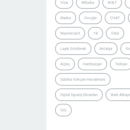
Visa
Alibaba
At&T
Marka
Google
CHAT
Mastercard
18
Ödül
Layık Görülmek
Antalya
Si
Açılış
Hamburger
Türkiye
Sabiha Gökçen Havalimanı
Dijital Sipariş Ekranları
Berk Albay
İSG