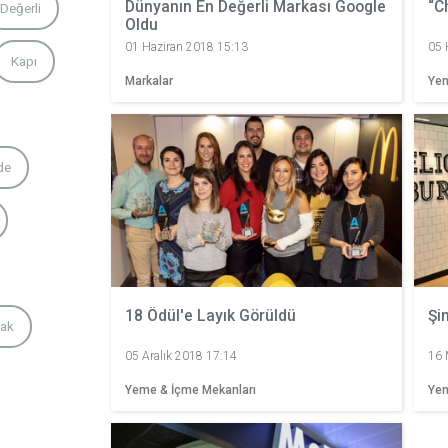
Dünyanın En Değerli Markası Google
“C
Değerli
Oldu
01 Haziran 2018 15:13
05 
Kapı
Markalar
Yem
de
18 Ödül'e Layık Görüldü
Şi
rak
05 Aralık 2018 17:14
16 
Yeme & İçme Mekanları
Yem