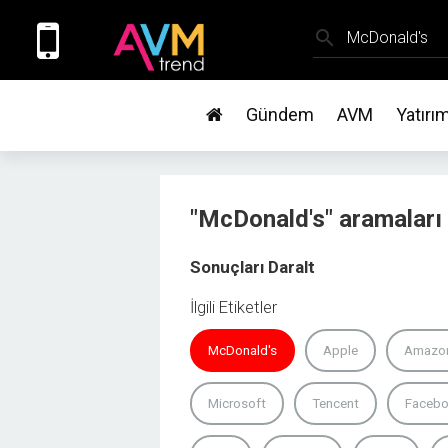
search
Gündem
AVM
Yatırı
"McDonald's" aramaları 
Sonuçları Daralt
İlgili Etiketler
McDonald's
Apple
Amazo
Microsoft
Tencent
Faceb