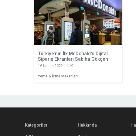
Türkiye’nin İlk McDonald's Dijital
Sipariş Ekranları Sabiha Gökçen
Havalimanı’nda
16 Kasım 2022 11:19
Yeme & İçme Mekanları
Kategoriler
Hakkında
Ha