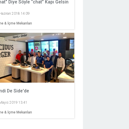
hat” Diye Söyle “chat” Kapı Gelsin
Haziran 2018 14:09
e & İçme Mekanları
mdi De Side'de
Mayıs 2019 13:41
e & İçme Mekanları