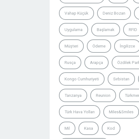
Vahap Küçük
Deniz Bozan
Uygulama
Başlamak
RFID
Müşteri
Ödeme
İngilizce
Rusça
Arapça
Özdilek Pa
Kongo Cumhuriyeti
Sırbistan
Tanzanya
Reunion
Türkme
Türk Hava Yolları
Miles&Smiles
Mil
Kasa
Kod