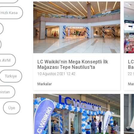
Hızlı Kasa
rk AVM
LC Waikiki’nin Mega Konseptli İlk
LC
Mağazası Tepe Nautilus'ta
Ba
10 Ağustos 2021 12:42
22 
Türkiye
Markalar
Mar
nistan
Üye