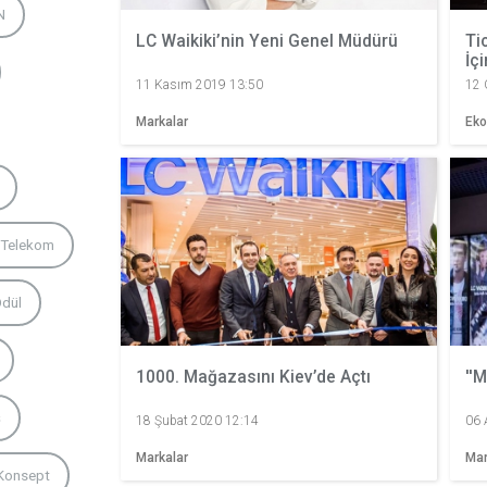
N
LC Waikiki’nin Yeni Genel Müdürü
Ti
İç
11 Kasım 2019 13:50
12 
Markalar
Eko
 Telekom
dül
1000. Mağazasını Kiev’de Açtı
''
ş
18 Şubat 2020 12:14
06 
Markalar
Mar
Konsept