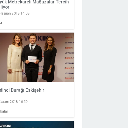
yük Metrekareli Mağazalar Tercih
iliyor
Haziran 2018 14:03
M
dinci Durağı Eskişehir
Kasım 2018 16:59
kalar