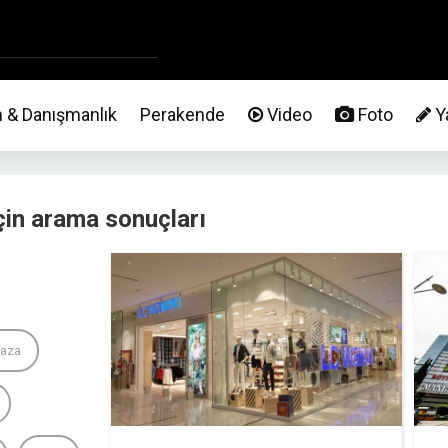
m & Danışmanlık
Perakende
Video
Foto
Ya
için arama sonuçları
aza