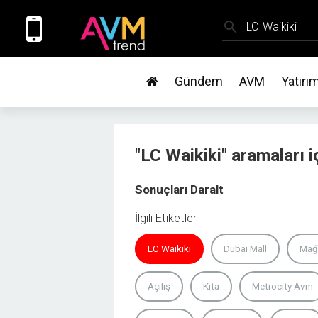
search
Gündem
AVM
Yatırı
"LC Waikiki" aramaları 
Sonuçları Daralt
İlgili Etiketler
LC Waikiki
Dubai Mall
Mağ
Açılış
Kıta
Metrocity Avm