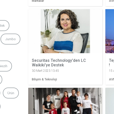
Markalar
AV
ilek
Jumbo
Securitas Technology'den LC
Te
Waikiki'ye Destek
!
Nezih
30 Mart 2023 13:45
15 
Bilişim & Teknoloji
AV
Ürün