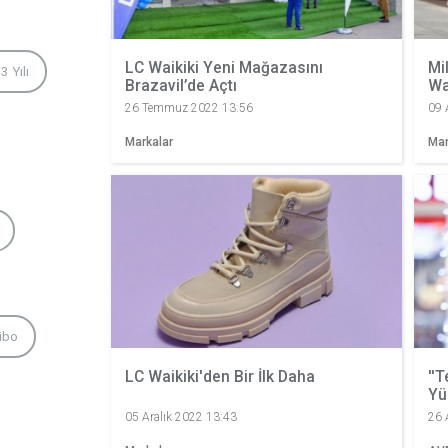
LC Waikiki Yeni Mağazasını
Mi
3 Yılı
Brazavil’de Açtı
Wa
26 Temmuz 2022 13:56
09 
Markalar
Mar
ibo
LC Waikiki'den Bir İlk Daha
''
Yü
05 Aralık 2022 13:43
26 