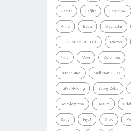
Çocuk
Sağlık
Beslenme
Anne
Baba
Diyarbakır
D-PREMIUM OUTLET
Migros
Nike
Mavi
Columbia
Burger King
Mall Mart TÜRK
Tutka Holding
Yapay Zeka
Kolaylaştırma
Çözüm
Oda
Satış
Fiyat
Stok
Pe