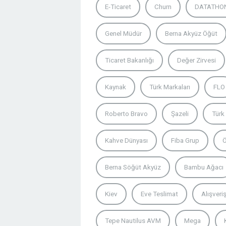
E-Ticaret
Churn
DATATHO
Genel Müdür
Berna Akyüz Öğüt
Ticaret Bakanlığı
Değer Zirvesi
Kaynak
Türk Markaları
FLO
Roberto Bravo
Şazeli
Türk
Kahve Dünyası
Fiba Grup
Ö
Berna Söğüt Akyüz
Bambu Ağacı
Kiev
Eve Teslimat
Alışveri
Tepe Nautilus AVM
Mega