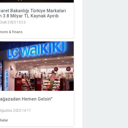
caret Bakanlığı Türkiye Markaları
in 3.8 Milyar TL Kaynak Ayırdı
Ocak 2020 13:23
nomi & Finans
Mağazadan Hemen Gelsin''
Ağustos 2020 14:17
kalar