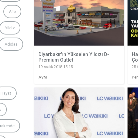
Aile
Yıldız
Adidas
Diyarbakır’ın Yükselen Yıldızı D-
Ha
Premium Outlet
Çö
19 Aralık 2018 15:15
25 
AVM
Pe
Hayat
k
rakende