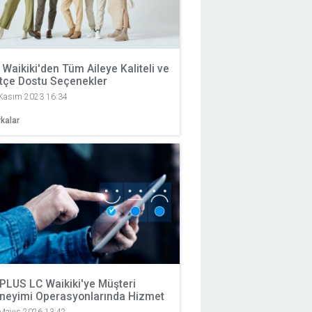
 Waikiki'den Tüm Aileye Kaliteli ve
tçe Dostu Seçenekler
Kasım 2023 16:34
kalar
lPLUS LC Waikiki'ye Müşteri
neyimi Operasyonlarında Hizmet
rmeye Başladı
Mayıs 2026 13:42