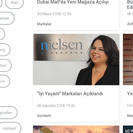
Dubai Mall’da Yeni Mağaza Açılışı
Bü
Alan
Ed
30 Mayıs 2018 12:56
08 
ielsen
Markalar
AV
ung
ları
von
“İyi Yaşam” Markaları Açıklandı
Ye
06 Ağustos 2018 15:42
26 
uşmaları
Gündem
Mar
Hürriyet