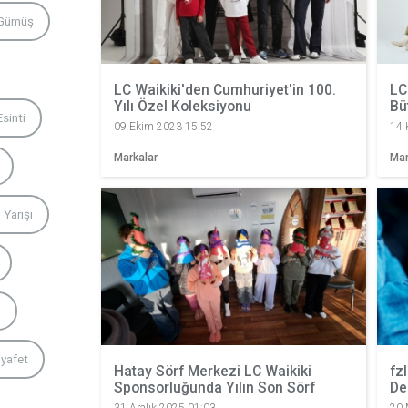
 Gümüş
LC Waikiki'den Cumhuriyet'in 100.
LC
Yılı Özel Koleksiyonu
Bü
Esinti
09 Ekim 2023 15:52
14 
Markalar
Mar
Yarışı
ı
ıyafet
Hatay Sörf Merkezi LC Waikiki
fz
Sponsorluğunda Yılın Son Sörf
De
Şenliğini Gerçekleştirdi
Ve
31 Aralık 2025 01:03
20 