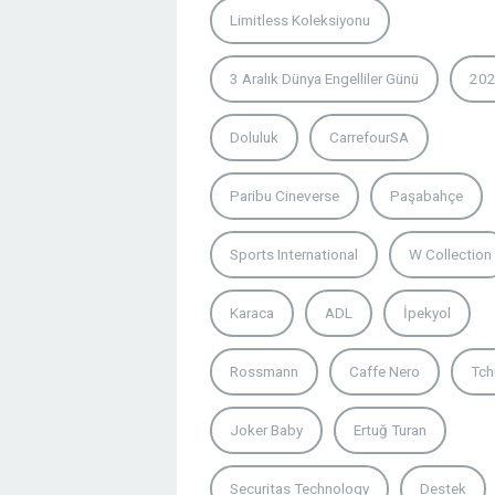
Limitless Koleksiyonu
3 Aralık Dünya Engelliler Günü
202
Doluluk
CarrefourSA
Paribu Cineverse
Paşabahçe
Sports International
W Collection
Karaca
ADL
İpekyol
Rossmann
Caffe Nero
Tch
Joker Baby
Ertuğ Turan
Securitas Technology
Destek