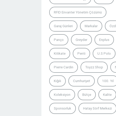
RFID Envanter Yönetim Çözümü
Garaj Günleri
Markalar
Özd
Panço
Greyder
Enplus
Kitikate
Penti
U.S Polo
Pierre Cardin
Toyzz Shop
Kiğılı
Cumhuriyet
100. Yıl
Koleksiyon
Bütçe
Kalite
Sponsorluk
Hatay Sörf Merkezi