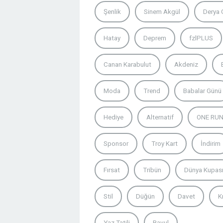
Şenlik
Sinem Akgül
Derya
Hatay
Deprem
fzlPLUS
Canan Karabulut
Akdeniz
Moda
Trend
Babalar Günü
Hediye
Alternatif
ONE RUN 
Sponsor
Troy Kart
İndirim
Fırsat
Tribün
Dünya Kupas
Stil
Düğün
Davet
K
Yaz Tatili
Bavul