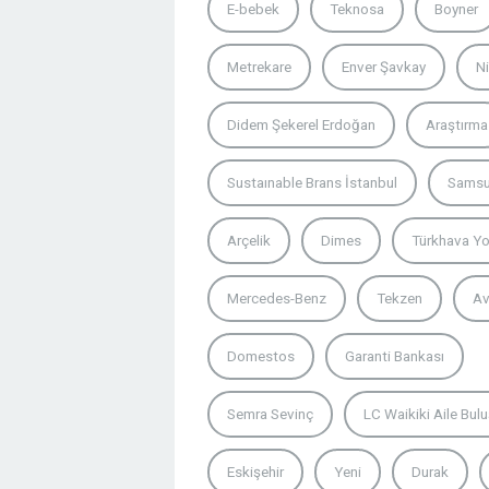
E-bebek
Teknosa
Boyner
Metrekare
Enver Şavkay
N
Didem Şekerel Erdoğan
Araştırma
Sustaınable Brans İstanbul
Sams
Arçelik
Dimes
Türkhava Yol
Mercedes-Benz
Tekzen
A
Domestos
Garanti Bankası
Semra Sevinç
LC Waikiki Aile Bul
Eskişehir
Yeni
Durak