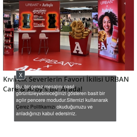
X
Kıvırcık Severlerin Favori İkilisi URBAN
Bu, bir çerez mesajını nasıl
Care & Arby's Bir Arada!
görüntüleyebileceğinizi gösteren basit bir
açılır pencere modudur.Sitemizi kullanarak
Çerez Politikamızı
okuduğunuzu ve
anladığınızı kabul edersiniz.