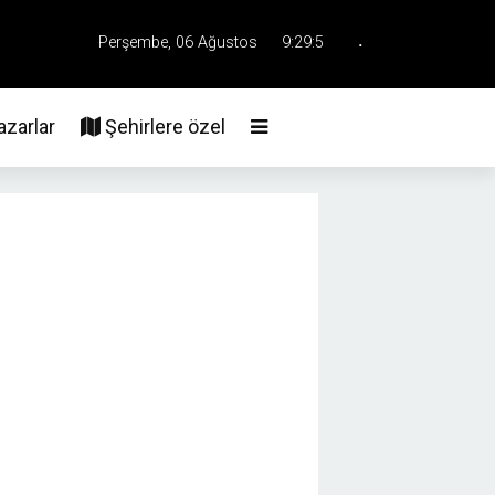
.
Perşembe, 06 Ağustos
9:29:5
Üye Girişi
2026
zarlar
Şehirlere özel