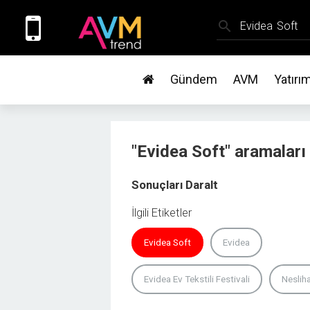
search
Gündem
AVM
Yatırı
"Evidea Soft" aramaları
Sonuçları Daralt
İlgili Etiketler
Evidea Soft
Evidea
Evidea Ev Tekstili Festivali
Neslih