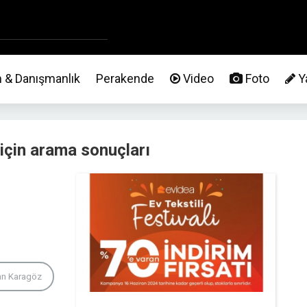
m & Danışmanlık
Perakende
Video
Foto
Ya
 için arama sonuçları
an Karagöz