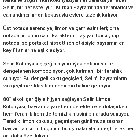
Selin, bir nefeste iyi rı, Kurban Bayramı’nda ferahlatıcı ve
canlandırıcı limon kokusuyla evlere tazelik katıyor.
Üst notada narenciye, limon ve çam esintileri; orta
notada limonun canlı karakterini taşıyan tonlar; dip
notada ise portakal hissettiren etkisiyle bayramın en
keyifli anlarına eşlik ediyor.
Selin Kolonyala çiçeğinin yumuşak dokunuşu ile
dengelenen kompozisyon, çok katmanlı bir ferahlık
sunuyor. Bu dengeli koku geçişleri, Selin’i bayramların
vazgeçilmez klasiklerinden biri haline getiriyor.
80° alkol içeriğiyle hijyen sağlayan Selin Limon
Kolonyası, bayram ziyaretlerinde elden ele dolaşırken
hem ferahlık hem de temizlik hissini bir arada sunuyor.
Tanıdık limon kokusu, geçmişten günümüze taşınan
bayram anılarını bugünün buluşmalarıyla birleştirerek her
anı daha özel kılıyor.