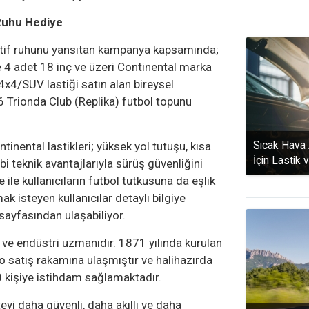
Ruhu Hediye
rtif ruhunu yansıtan kampanya kapsamında;
e 4 adet 18 inç ve üzeri Continental marka
x4/SUV lastiği satın alan bireysel
 Trionda Club (Replika) futbol topunu
Sıcak Hava A
tinental lastikleri; yüksek yol tutuşu, kısa
İçin Lastik 
bi teknik avantajlarıyla sürüş güvenliğini
e ile kullanıcıların futbol tutkusuna da eşlik
 isteyen kullanıcılar detaylı bilgiye
sayfasından ulaşabiliyor.
isi ve endüstri uzmanıdır. 1871 yılında kurulan
ro satış rakamına ulaşmıştır ve halihazırda
 kişiye istihdam sağlamaktadır.
yi daha güvenli, daha akıllı ve daha