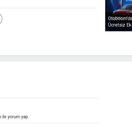
Otoboom'dan
Ücretsiz Ek
 ile yorum yap