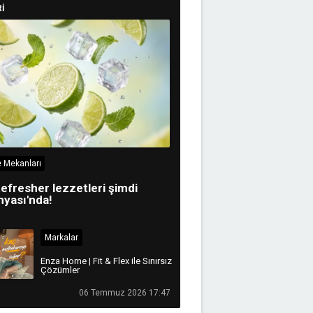
İ
 Mekanları
efresher lezzetleri şimdi
yası'nda!
Markalar
Enza Home | Fit & Flex ile Sınırsız
Çözümler
06 Temmuz 2026 17:47