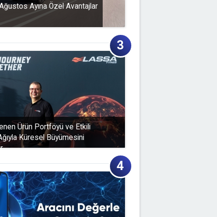
Ağustos Ayına Özel Avantajlar
enen Ürün Portföyü ve Etkili
 Ağıyla Küresel Büyümesini
r