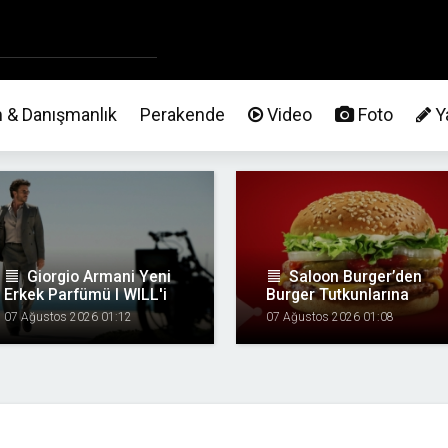
m & Danışmanlık
Perakende
Video
Foto
Ya
format_align_justify
Giorgio Armani Yeni
format_align_justify
Saloon Burger’den
Erkek Parfümü I WILL'i
Burger Tutkunlarına
Tanıtıyor
Çifte Lezzet: Double
07 Ağustos 2026 01:12
07 Ağustos 2026 01:08
Köfte Burger