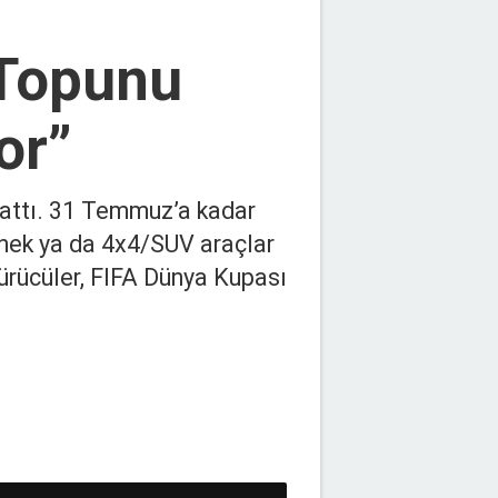
 Topunu
or”
zattı. 31 Temmuz’a kadar
nek ya da 4x4/SUV araçlar
sürücüler, FIFA Dünya Kupası