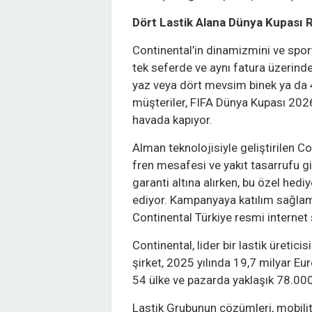
Dört Lastik Alana Dünya Kupası 
Continental’in dinamizmini ve spo
tek seferde ve aynı fatura üzerind
yaz veya dört mevsim binek ya da 4
müşteriler, FIFA Dünya Kupası 2026
havada kapıyor.
Alman teknolojisiyle geliştirilen Con
fren mesafesi ve yakıt tasarrufu gi
garanti altına alırken, bu özel hediy
ediyor. Kampanyaya katılım sağlamak
Continental Türkiye resmi internet 
Continental, lider bir lastik üretic
şirket, 2025 yılında 19,7 milyar Eu
54 ülke ve pazarda yaklaşık 78.000
Lastik Grubunun çözümleri, mobilite