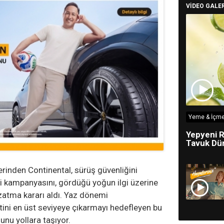
VİDEO GALER
Yeme & İçme
Yepyeni R
Tavuk Dün
erinden Continental, sürüş güvenliğini
iği kampanyasını, gördüğü yoğun ilgi üzerine
atma kararı aldı. Yaz dönemi
tini en üst seviyeye çıkarmayı hedefleyen bu
unu yollara taşıyor.