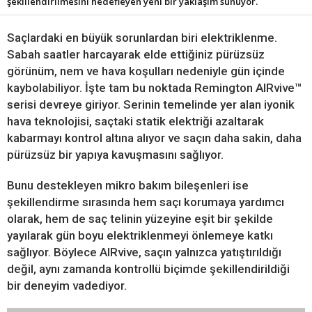
şekillendirilmesini hedefleyen yeni bir yaklaşım sunuyor.
Saçlardaki en büyük sorunlardan biri elektriklenme.
Sabah saatler harcayarak elde ettiğiniz pürüzsüz
görünüm, nem ve hava koşulları nedeniyle gün içinde
kaybolabiliyor. İşte tam bu noktada Remington AIRvive™
serisi devreye giriyor. Serinin temelinde yer alan iyonik
hava teknolojisi, saçtaki statik elektriği azaltarak
kabarmayı kontrol altına alıyor ve saçın daha sakin, daha
pürüzsüz bir yapıya kavuşmasını sağlıyor.
Bunu destekleyen mikro bakım bileşenleri ise
şekillendirme sırasında hem saçı korumaya yardımcı
olarak, hem de saç telinin yüzeyine eşit bir şekilde
yayılarak gün boyu elektriklenmeyi önlemeye katkı
sağlıyor. Böylece AIRvive, saçın yalnızca yatıştırıldığı
değil, aynı zamanda kontrollü biçimde şekillendirildiği
bir deneyim vadediyor.