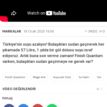
18 Ocak 2020 16:06
MARKALAR
34031
0
Türkiye’nin suyu azalıyor! Bulaşıkları sudan geçirerek her
yıkamada 57 Litre, 1 yılda bir göl dolusu suyu israf
ediyoruz. Artık buna son verme zamanı! Finish Quantum
varken, bulaşıkları sudan geçirmeye ne gerek var?
Finish Quantum
Müge Anlı
Kuyucak Gölü
Su Fakiri
Söz
VİDEO DEĞERLENDİR
0
PAYLAŞ