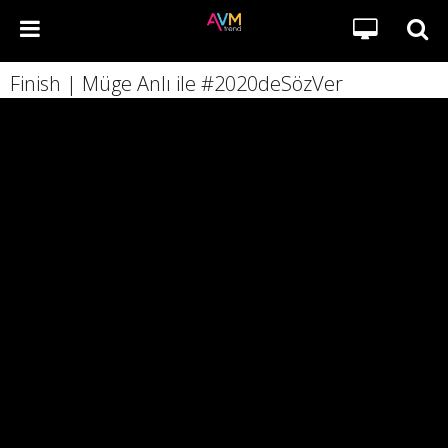
Finish | Müge Anlı ile #2020deSözVer