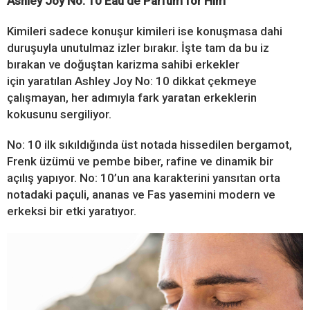
Ashley Joy No: 10 Eau de Parfum for Him
Kimileri sadece konuşur kimileri ise konuşmasa dahi
duruşuyla unutulmaz izler bırakır. İşte tam da bu iz
bırakan ve doğuştan karizma sahibi erkekler
için yaratılan Ashley Joy No: 10 dikkat çekmeye
çalışmayan, her adımıyla fark yaratan erkeklerin
kokusunu sergiliyor.
No: 10 ilk sıkıldığında üst notada
hissedilen bergamot,
Frenk üzümü ve pembe biber, rafine ve dinamik bir
açılış yapıyor. No: 10’un ana karakterini yansıtan orta
notadaki paçuli, ananas ve Fas yasemini modern ve
erkeksi bir etki yaratıyor.