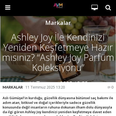
Markalar
Ashley Joy İle Kendinizi
Yeniden Keşfetmeye Hazır
mısınız? “Ashley Joy Parfüm
Koleksiyonu”
11 Temmuz 2025 13:20
11 Temmuz 2025 13:20
MARKALAR
0
Aslı Gümüşel’in kurduğu, güzellik dünyasına bütünsel saç bakımı ile
adım atan, bitkisel ve doğal içerikleriyle sadece güzellik
konusunda değil insanların ruhuna dokunan ilham dolu dünyasıyla
da ilgi gören Ashley Joy kendinizi yeniden keşfetmeye davet eden