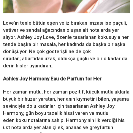
Love’ın tenle bütünleşen ve iz bırakan imzası ise paçuli,
vetiver ve sandal ağacından oluşan alt notalarda yer
alıyor. Ashley Joy Love, özenle tasarlanan kokusuyla her
tende başka bir masala, her kadında da başka bir aşka
dönüşüyor. Ne çok gösterişli ne de çok
sıradan; abartıdan uzak, oldukça güçlü ve bir o kadar da
derin hisler uyandıran…
Ashley Joy Harmony Eau de Parfum for Her
Her zaman mutlu, her zaman pozitif, küçük mutluluklarla
büyük bir huzur yaratan, her anın kıymetini bilen, yaşama
sevinciyle dolu kadınlar için tasarlanan Ashley Joy
Harmony, gün boyu tazelik hissi veren ve mutlu
eden koku notalarına sahip. Harmony’nin ilk verdiği his
üst notalarda yer alan çilek, ananas ve greyfurtun