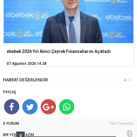
ebebek 2026 Yılı İkinci Çeyrek Finansallarını Açıkladı
07 Ağustos 2026 14:28
HABERİ DEĞERLENDİR
0
PAYLAŞ
0 YORUM
Tüm Yorumlar
X
BİR YORUM YAZIN