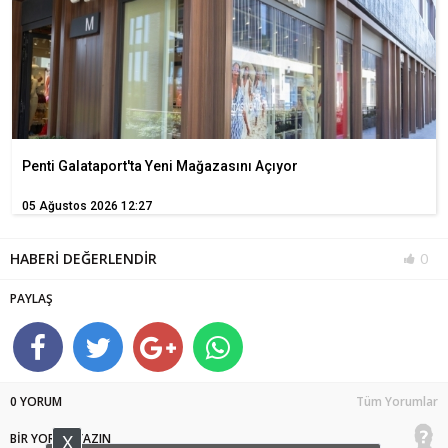
Penti Galataport'ta Yeni Mağazasını Açıyor
05 Ağustos 2026 12:27
HABERİ DEĞERLENDİR
0
PAYLAŞ
0 YORUM
Tüm Yorumlar
X
BİR YORUM YAZIN