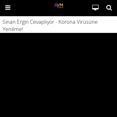
Sinan Ergin Cevaplıyor - Korona Virüsüne
Yenilme!