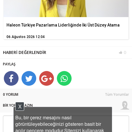
Haleon Türkiye Pazarlama Liderliğinde İki Üst Düzey Atama
06 Ağustos 2026 12:04
HABERİ DEĞERLENDİR
0
PAYLAŞ
0 YORUM
Tüm Yorumlar
X
BİR YORUM YAZIN
Bu, bir çerez mesajını nasıl
görüntüleyebileceğinizi gösteren basit bir
açılır pencere modudur.Sitemizi kullanarak