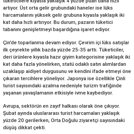
tüketicilere kıyasla yaklaşık 4 yüzde puan daha hızlı
artıyor. Üst orta gelir grubundaki haneler ise lüks
harcamalarını yüksek gelir grubuna kıyasla yaklaşık iki
kat daha hızlı artırıyor. Bu durum, pazarın tüketici
tabanını genişletmeyi başardığına işaret ediyor.
Çin’de toparlanma devam ediyor. Çevrim içi lüks satışlar
ilk çeyrekte yıllık bazda yüzde 25-35 arttı. Tüketiciler,
deri ürünlere kıyasla hazır giyim kategorisine yaklaşık iki
kat daha fazla yönelirken, statü odaklı satın alımlardan
uzaklaşıp aidiyet duygusunu ve kendini ifade etmeyi öne
çıkaran tercihlere yöneliyor. Japonya ise özellikle Çinli
turist sayısındaki azalma nedeniyle turizm trafiğinde
yaşanan yavaşlamanın etkisiyle ivme kaybediyor.
Avrupa, sektörün en zayıf halkası olarak öne çıkıyor.
Şubat ayında uluslararası turist harcamaları yaklaşık
yüzde 20 gerilerken, Orta Doğulu ziyaretçi sayısındaki
düşüş dikkat çekti.