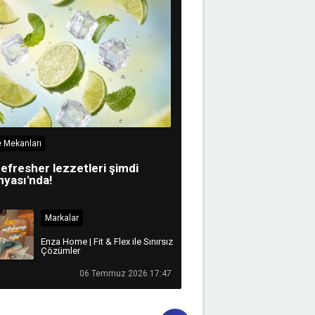
 Mekanları
efresher lezzetleri şimdi
yası'nda!
Markalar
Enza Home | Fit & Flex ile Sınırsız
Çözümler
06 Temmuz 2026 17:47