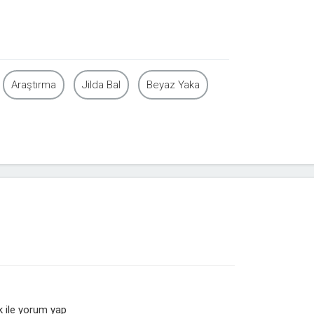
Araştırma
Jilda Bal
Beyaz Yaka
 ile yorum yap