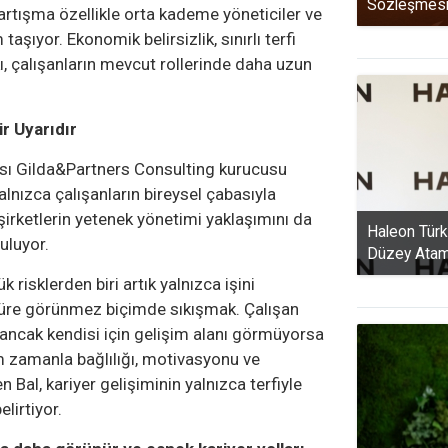
Sözleşmesi İ
artışma özellikle orta kademe yöneticiler ve
aşıyor. Ekonomik belirsizlik, sınırlı terfi
kı, çalışanların mevcut rollerinde daha uzun
r Uyarıdır
ası Gilda&Partners Consulting kurucusu
alnızca çalışanların bireysel çabasıyla
şirketlerin yetenek yönetimi yaklaşımını da
Haleon Türk
uluyor.
Düzey Ata
k risklerden biri artık yalnızca işini
süre görünmez biçimde sıkışmak. Çalışan
 ancak kendisi için gelişim alanı görmüyorsa
um zamanla bağlılığı, motivasyonu ve
 Bal, kariyer gelişiminin yalnızca terfiyle
lirtiyor.