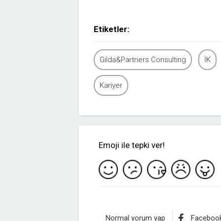
Etiketler:
Gilda&Partners Consulting
İK
Kariyer
Emoji ile tepki ver!
Normal yorum yap
Facebook