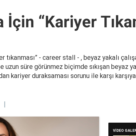
 İçin “Kariyer Tık
 tıkanması” - career stall - , beyaz yakalı çalışa
lde uzun süre görünmez biçimde sıkışan beyaz ya
dan kariyer duraksaması sorunu ile karşı karşıya 
VİDEO GALER