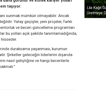
ına daha görünür ve esnek kariyer yolları
em taşıyor:
Lila Kağıt G
Üretmeye D
mkanı sunmak mümkün olmayabilir. Ancak
ğildir. Yatay geçişler, yeni projeler, farklı
 mentorluk ve beceri güncelleme programları
lar bu yolları açık şekilde tanımlamadığında,
i hisseder.
rlerinde duraksama yaşanması, kurumun
elir. Şirketler geleceğin liderlerini dışarıda
in nasıl geliştiğine ve hangi becerilerle
bakmalı.”