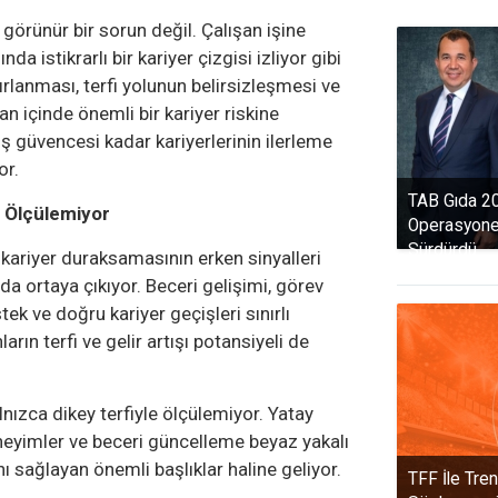
 görünür bir sorun değil. Çalışan işine
a istikrarlı bir kariyer çizgisi izliyor gibi
ırlanması, terfi yolunun belirsizleşmesi ve
 içinde önemli bir kariyer riskine
ş güvencesi kadar kariyerlerinin ilerleme
or.
TAB Gıda 202
e Ölçülemiyor
Operasyone
Sürdürdü
 kariyer duraksamasının erken sinyalleri
da ortaya çıkıyor. Beceri gelişimi, görev
stek ve doğru kariyer geçişleri sınırlı
ların terfi ve gelir artışı potansiyeli de
lnızca dikey terfiyle ölçülemiyor. Yatay
deneyimler ve beceri güncelleme beyaz yakalı
ını sağlayan önemli başlıklar haline geliyor.
TFF İle Tre