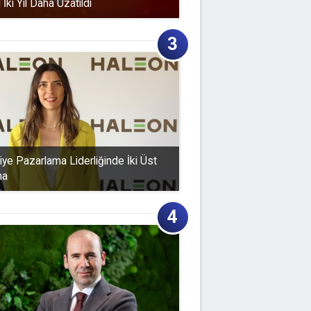
ki Yıl Daha Uzatıldı
iye Pazarlama Liderliğinde İki Üst
ma