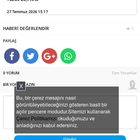
27 Temmuz 2026 15:17
HABERİ DEĞERLENDİR
0
PAYLAŞ
0 YORUM
Tüm Yorumlar
BİR YORUM YAZIN
X
Bu, bir çerez mesajını nasıl
görüntüleyebileceğinizi gösteren basit bir
açılır pencere modudur.Sitemizi kullanarak
Çerez Politikamızı
okuduğunuzu ve
anladığınızı kabul edersiniz.
Gönder